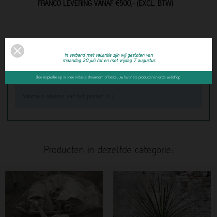
FRANCO LEVERING VANAF €500,- (EXCL. BTW)
Productdetails
In verband met vakantie zijn wij gesloten van
maandag 20 juli tot en met vrijdag 7 augustus
Artikelnummer:
33115
Doe inspiratie op in onze virtuele showroom of bestel uw favoriete producten in onze webshop!
Minimale afname van het product is 2.
Producten in dezelfde categorie: