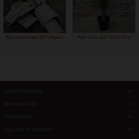
Roty Schorsstukken Wit 500gram
Plant Yucca Zijde 70xH110cm

CONTACTGEGEVENS

OPENINGSTIJDEN

SERVICEMENU

VOLG ONS OP FACEBOOK