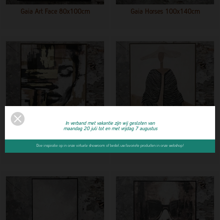
Gaia Art Face 80x100cm
Gaia Horses 100x140cm
In verband met vakantie zijn wij gesloten van
maandag 20 juli tot en met vrijdag 7 augustus
Gaia Face Gold 100x140cm
Gaia Art Women 100x140
Doe inspiratie op in onze virtuele showroom of bestel uw favoriete producten in onze webshop!