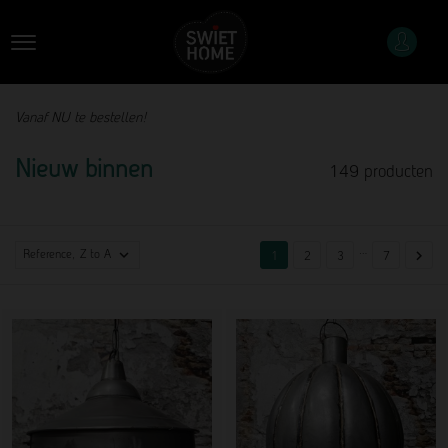
Vanaf NU te bestellen!
Nieuw binnen
149 producten
…

Reference, Z to A

1
2
3
7