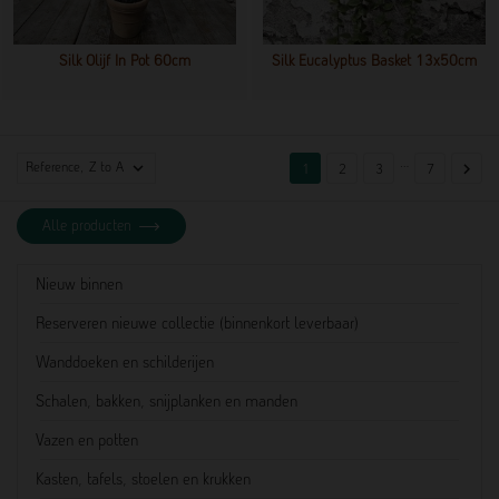
Silk Olijf In Pot 60cm
Silk Eucalyptus Basket 13x50cm
…

Reference, Z to A

1
2
3
7
Alle producten
Nieuw binnen
Reserveren nieuwe collectie (binnenkort leverbaar)
Wanddoeken en schilderijen
Schalen, bakken, snijplanken en manden
Vazen en potten
Kasten, tafels, stoelen en krukken