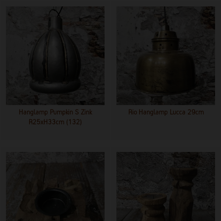
Hanglamp Pumpkin S Zink
Rio Hanglamp Lucca 29cm
R25xH33cm (132)