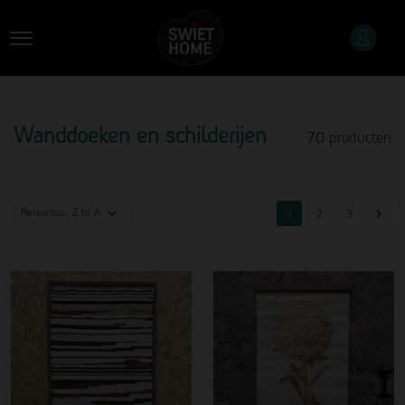
Wanddoeken en schilderijen
70 producten

Reference, Z to A

1
2
3