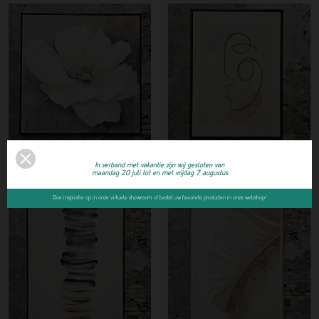
Gaia Flower White 100x100cm
Gaia Abstract 50x70cm
In verband met vakantie zijn wij gesloten van
maandag 20 juli tot en met vrijdag 7 augustus
Doe inspiratie op in onze virtuele showroom of bestel uw favoriete producten in onze webshop!