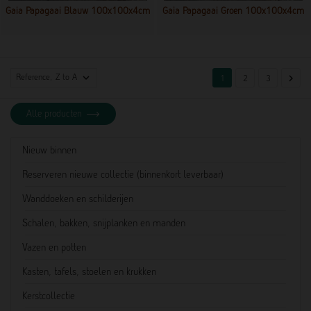
Gaia Papagaai Blauw 100x100x4cm
Gaia Papagaai Groen 100x100x4cm

Reference, Z to A

1
2
3
Alle producten
Nieuw binnen
Reserveren nieuwe collectie (binnenkort leverbaar)
Wanddoeken en schilderijen
Schalen, bakken, snijplanken en manden
Vazen en potten
Kasten, tafels, stoelen en krukken
Kerstcollectie