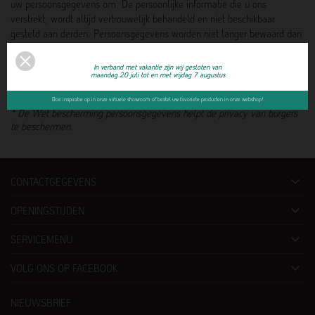
uw persoonsgegevens om. De persoonlijke informatie die u ons
verstrekt, wordt altijd vertrouwelijk behandeld en niet beschikbaar
gesteld aan derden. Persoonsgegevens worden niet langer bewaard dan
noodzakelijk is voor het doel waarvoor de gegevens zijn verzameld.
In verband met vakantie zijn wij gesloten van
maandag 20 juli tot en met vrijdag 7 augustus
Doe inspiratie op in onze virtuele showroom of bestel uw favoriete producten in onze webshop!
* De Wet bescherming persoonsgegevens helpt de privacy van burgers
te beschermen.

CONTACTGEGEVENS

OPENINGSTIJDEN

SERVICEMENU

VOLG ONS OP FACEBOOK
NIEUWSBRIEF