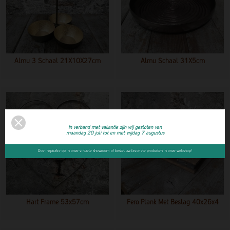
Almu 3 Schaal 21X10X27cm
Almu Schaal 31X5cm
In verband met vakantie zijn wij gesloten van
maandag 20 juli tot en met vrijdag 7 augustus
Doe inspiratie op in onze virtuele showroom of bestel uw favoriete producten in onze webshop!
Hart Frame 53x57cm
Fero Plank Met Beslag 40x26x4