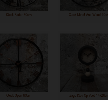
Clock Radar 70cm
Clock Metal And Wood 60
Clock Open 60cm
Zago Klok Op Voet 14x26c