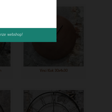
 onze webshop!
m
Vinci Klok 30x4x30