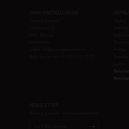
SHOP-EINSTELLUNGEN
ÖFFNU
Overwijk Decoratie
Montag
Yndustrywei 13
Dienstag
8501 SN Joure
Mittwoch
Niederlande
Donnerst
E-Mail: info@overwijkdecoratie.nl
Freitag
Rufen Sie uns an: +31 0513 41 18 25
Dienstag
kaufen
Besuchen
Vereinba
NEWSLETTER
Ontvang als eerste onze nieuwsberichten!