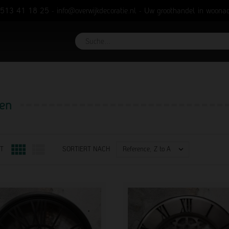
0513 41 18 25
-
info@overwijkdecoratie.nl
- Uw groothandel in woonac
ken



Reference, Z to A
T
SORTIERT NACH