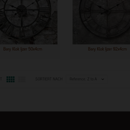
Bary Klok Ijzer 50x4cm
Bary Klok Ijzer 92x4cm



Reference, Z to A
T
SORTIERT NACH