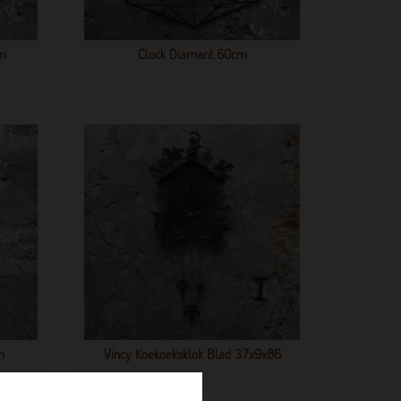
cm
Clock Diamant 60cm
m
Vincy Koekoeksklok Blad 37x9x86