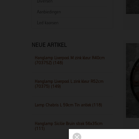
Diversen
Aanbiedingen
Led kaarsen
NEUE ARTIKEL
Hanglamp Liverpool M zink kleur R40cm
(70375Z) (148)
Hanglamp Liverpool L zink kleur R52cm
(70375) (149)
Lamp Chabris L 59cm Tin antiek (118)
Hanglamp Sicilie Bruin strak 56x35cm
(111)