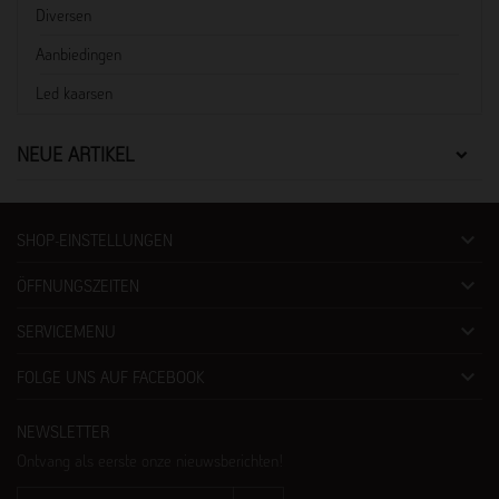
Diversen
Aanbiedingen
Led kaarsen
NEUE ARTIKEL

SHOP-EINSTELLUNGEN

ÖFFNUNGSZEITEN

SERVICEMENU

FOLGE UNS AUF FACEBOOK
NEWSLETTER
Ontvang als eerste onze nieuwsberichten!