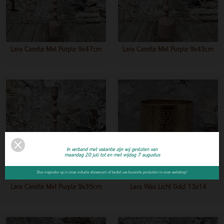
Lara Candle Mat Purple 9x47cm
Lara Candle Mat Purple 9x43cm
In verband met vakantie zijn wij gesloten van
maandag 20 juli tot en met vrijdag 7 augustus
Doe inspiratie op in onze virtuele showroom of bestel uw favoriete producten in onze webshop!
Lara Candle Mat Purple 9x35cm
Lara Wax.licht Gold 13x14