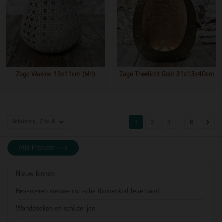
Zago Waxine 13x11cm (mrt)
Zago Theelicht Gold 31x13x40cm
…

Reference, Z to A

1
2
3
6
Alle Produkte
Nieuw binnen
Reserveren nieuwe collectie (binnenkort leverbaar)
Wanddoeken en schilderijen