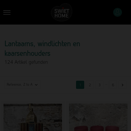
Lantaarns, windlichten en
kaarsenhouders
124 Artikel gefunden
…

Reference, Z to A

1
2
3
6