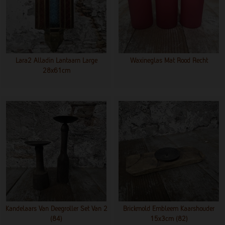
Lara2 Alladin Lantaarn Large
Waxineglas Mat Rood Recht
28x61cm
Kandelaars Van Deegroller Set Van 2
Brickmold Embleem Kaarshouder
(84)
15x3cm (82)