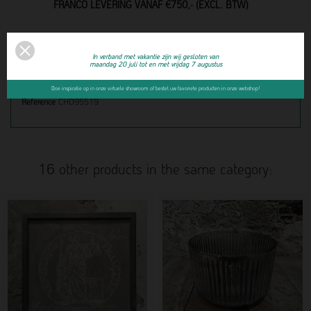
FRANCO LEVERING VANAF €750,- (EXCL. BTW)
In verband met vakantie zijn wij gesloten van
maandag 20 juli tot en met vrijdag 7 augustus
Product Details
Doe inspiratie op in onze virtuele showroom of bestel uw favoriete producten in onze webshop!
Reference
CHO95519
16 other products in the same category: